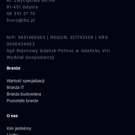
Al. Zwycięstwa 96/98
81-451 Gdynia
58 351 37 70
biuro@ibu.pl
NIP: 5851465003 | REGON: 221743359 | KRS:
0000434053
Sąd Rejonowy Gdańsk-Północ w Gdańsku VIII
Wydział Gospodarczy
Branże
Wartość specjalizacji
Branża IT
Branża budowlana
Pozostałe branże
O nas
Kim jesteśmy