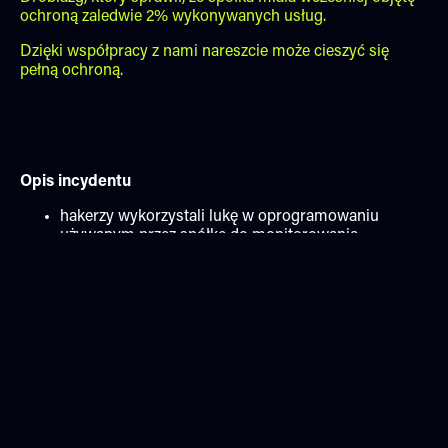
ochroną zaledwie 2% wykonywanych usług.
Dzięki współpracy z nami nareszcie może cieszyć się
pełną ochroną.
Opis incydentu
hakerzy wykorzystali lukę w oprogramowaniu
używanym przez spółkę do monitorowania
systemów klientów,
wdrożono ransomware, zaszyfrowano systemy i
część danych klientów,
backup częściowo zainfekowany, co utrudniło
odzyskanie danych.
Skutki
przerwa w świadczeniu usług: ~48 godzin