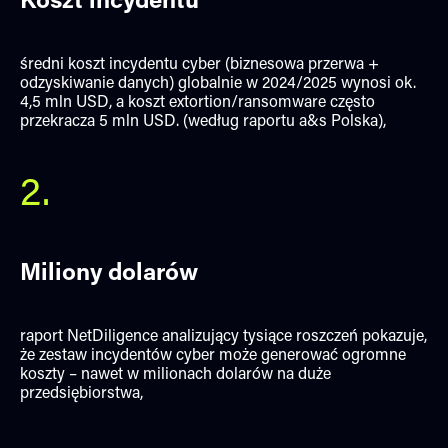
Koszt incydentu
średni koszt incydentu cyber (biznesowa przerwa +
odzyskiwanie danych) globalnie w 2024/2025 wynosi ok.
4,5 mln USD, a koszt extortion/ransomware często
przekracza 5 mln USD. (według raportu a&s Polska),
2.
Miliony dolarów
raport NetDiligence analizujący tysiące roszczeń pokazuje,
że zestaw incydentów cyber może generować ogromne
koszty – nawet w milionach dolarów na duże
przedsiębiorstwa,