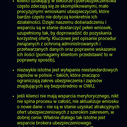
klienci działający w sektorze cyberbezpieczeństwa
często zderzają się ze skomplikowanymi, mało
precyzyjnymi wnioskami ubezpieczycieli, które
bardzo często nie dotyczą konkretnie ich
działalności. Dzięki naszemu doświadczeniu i
wsparciu są w stanie dostarczyć pełen wniosek,
uzupełniony tak, by doprowadzić do pozyskania
korzystnej oferty. Kluczowe jest opisanie procedur
związanych z ochroną administrowanych i
przetwarzanych danych oraz poprawne wskazanie
ich ilości (pomagamy klientom przedstawić to w
poprawny sposób),
niezwykle istotne jest wyłapanie niestandardowych
zapisów w polisie – takich, które znacząco
ograniczają zakres ubezpieczenia i zapisów
znajdujących się bezpośrednio w OWU,
jeśli klienci nie mają wsparcia merytorycznego, nikt
nie spina procesu w całość, nie aktualizuje wniosku
o nowe dane – nie są w stanie uzyskać atrakcyjnych
ofert ubezpieczeniowych z szerokim zakresem, w
dobrej cenie. Właśnie dlatego tak istotne jest
wsparcie brokera ubezpieczeniowego